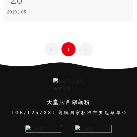
官方旗舰店
2019
05
/
1
<
>
天堂牌西湖藕粉
《GB/T25733》藕粉国家标准主要起草单位