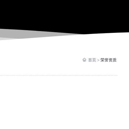
首页
荣誉资质