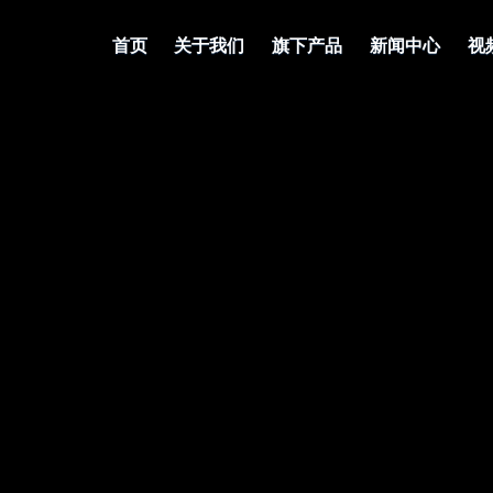
首页
关于我们
旗下产品
新闻中心
视