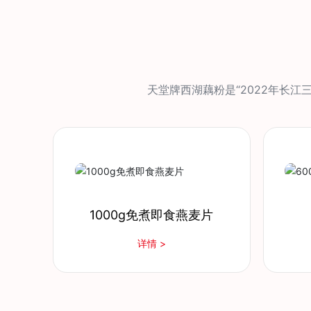
天堂牌西湖藕粉是“2022年长江三
片
600g加钙豆奶粉
3
详情 >