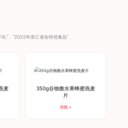
礼”，“2022年浙江省名特优食品”
燕麦
570g桂花百合葛粉