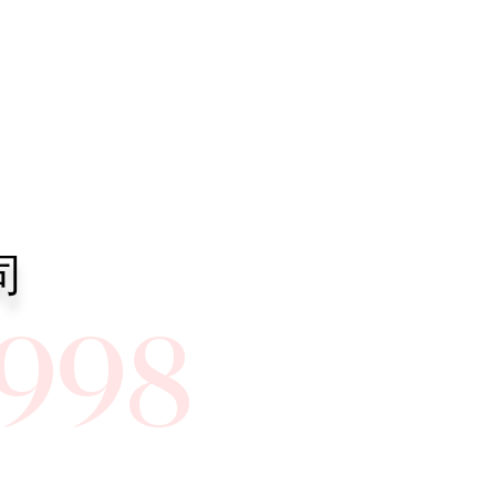
SCROLL DOWN
司
1998